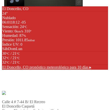
El Doncello, CO
24°
Nublado
06:01
18:12 -05
Sensación: 24
°C
Viento: 6
310
km/h
°
Humedad: 87
%
Presión: 1011.85
mbar
Índice UV: 0
Sáb
Dom
Lun
30
/ 21
°C
°C
32
/ 21
°C
°C
32
/ 21
°C
°C
El Doncello, CO
pronóstico meteorológico para 10 días ▸
Calle 4 # 7-44 B/ El Recreo
El Doncello Caquetá