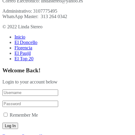
Correo Electrónico: lindastereo@yahoo.es
Administrativo: 3107775495
WhatsApp Master: 313 264 0342
© 2022 Linda Stereo
Inicio
El Doncello
Florencia
El Paujil
El Top 20
Welcome Back!
Login to your account below
Remember Me