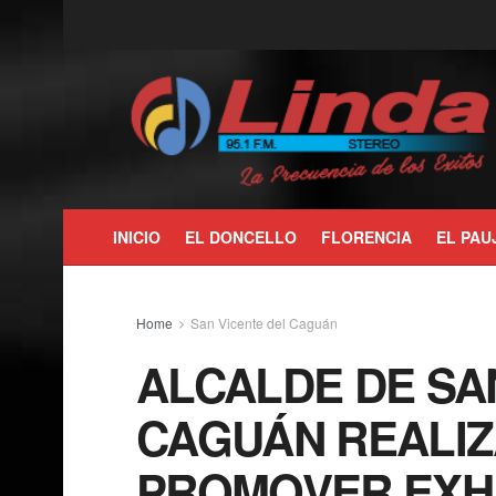
INICIO
EL DONCELLO
FLORENCIA
EL PAU
Home
San Vicente del Caguán
ALCALDE DE SA
CAGUÁN REALI
PROMOVER EXH