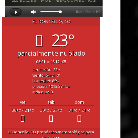
EL DONCELLO, CO
23°
parcialmente nublado
06:01
18:12 -05
sensación: 23
°c
viento: 6
0
km/h
°
humedad: 89
%
presión: 1013.88
mbar
índice uv: 0
vie
sáb
dom
30
/ 21
30
/ 21
31
/ 21
°C
°C
°C
°C
°C
°C
El Doncello, CO
pronóstico meteorológico para
mañana ▸