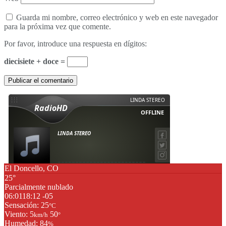
Guarda mi nombre, correo electrónico y web en este navegador
para la próxima vez que comente.
Por favor, introduce una respuesta en dígitos:
diecisiete + doce =
El Doncello, CO
25°
Parcialmente nublado
06:01
18:12 -05
Sensación: 25
°C
Viento: 5
50
km/h
°
Humedad: 84
%