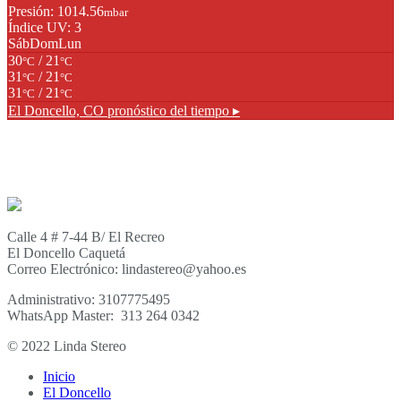
Presión: 1014.56
mbar
Índice UV: 3
Sáb
Dom
Lun
30
/ 21
°C
°C
31
/ 21
°C
°C
31
/ 21
°C
°C
El Doncello, CO
pronóstico del tiempo ▸
Calle 4 # 7-44 B/ El Recreo
El Doncello Caquetá
Correo Electrónico: lindastereo@yahoo.es
Administrativo: 3107775495
WhatsApp Master: 313 264 0342
© 2022 Linda Stereo
Inicio
El Doncello