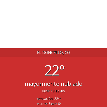
EL DONCELLO, CO
22°
mayormente nublado
06:01
18:12 -05
sensación: 22
°c
viento: 3
0
km/h
°