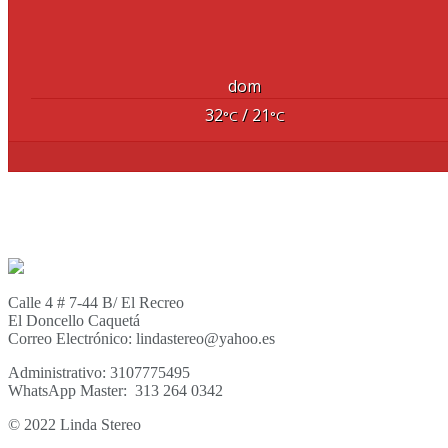
dom
32
/ 21
°C
°C
Calle 4 # 7-44 B/ El Recreo
El Doncello Caquetá
Correo Electrónico: lindastereo@yahoo.es
Administrativo: 3107775495
WhatsApp Master: 313 264 0342
© 2022 Linda Stereo