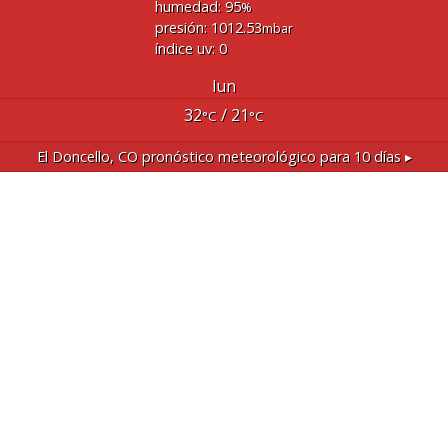
humedad: 95
%
presión: 1012.53
mbar
índice uv: 0
lun
32
/ 21
°C
°C
El Doncello, CO
pronóstico meteorológico para 10 días ▸