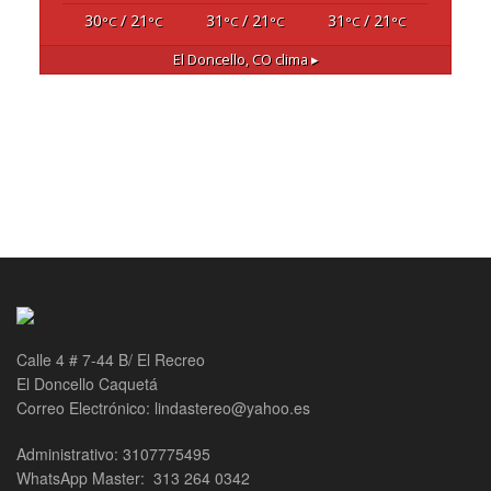
30
/ 21
31
/ 21
31
/ 21
°C
°C
°C
°C
°C
°C
El Doncello, CO
clima ▸
Calle 4 # 7-44 B/ El Recreo
El Doncello Caquetá
Correo Electrónico: lindastereo@yahoo.es
Administrativo: 3107775495
WhatsApp Master: 313 264 0342