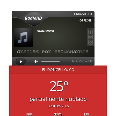
EL DONCELLO, CO
25°
parcialmente nublado
06:01
18:12 -05
sáb
dom
lun