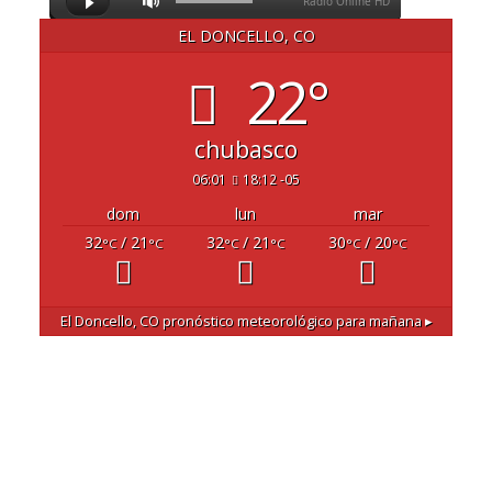
EL DONCELLO, CO
22°
chubasco
06:01
18:12 -05
dom
lun
mar
32
/ 21
32
/ 21
30
/ 20
°C
°C
°C
°C
°C
°C
El Doncello, CO
pronóstico meteorológico para mañana ▸