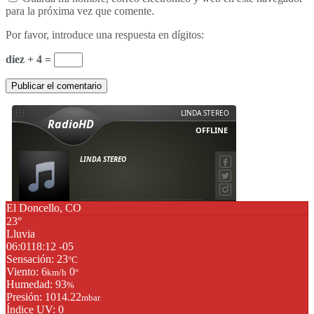
para la próxima vez que comente.
Por favor, introduce una respuesta en dígitos:
diez + 4 =
El Doncello, CO
23°
Lluvia
06:01
18:12 -05
Sensación: 23
°C
Viento: 6
0
km/h
°
Humedad: 93
%
Presión: 1014.22
mbar
Índice UV: 0