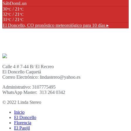
Sáb
Dom
Lun
30
/ 21
°C
°C
32
/ 21
°C
°C
31
/ 21
°C
°C
El Doncello, CO
pronóstico meteorológico para 10 días ▸
Calle 4 # 7-44 B/ El Recreo
El Doncello Caquetá
Correo Electrónico: lindastereo@yahoo.es
Administrativo: 3107775495
WhatsApp Master: 313 264 0342
© 2022 Linda Stereo
Inicio
El Doncello
Florencia
El Paujil