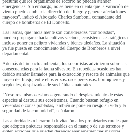
presume que los organismos de socorro no pueden atender
emergencias. Sin embargo, no se tiene en cuenta que la variación del
viento puede cambiar la dirección del fuego y generar afectaciones
mayores”, indicó el Abogado Charles Samboní, comandante del
cuerpo de bomberos de El Doncello.
Las llamas, que inicialmente son consideradas “controladas”,
pueden propagarse hacia cultivos vecinos, ecosistemas estratégicos e
incluso poner en peligro viviendas y bienes aledaños. La situación
ya fue puesta en conocimiento del Cuerpo de Bomberos a nivel
departamental.
Además del impacto ambiental, los socorristas advirtieron sobre las
consecuencias para la fauna silvestre. En repetidas ocasiones han
debido atender llamados para la extracción y rescate de animales que
huyen del fuego, entre ellos erizos, osos perezosos, hormigueros y
serpientes, desplazados de sus hábitats naturales.
“Nosotros mismos estamos generando el desplazamiento de estas
especies al destruir sus ecosistemas. Cuando buscan refugio en
viviendas o zonas pobladas, también se pone en riesgo su vida y la
seguridad de la comunidad”, señalaron.
Las autoridades reiteraron la invitación a los propietarios rurales para
que adopten prácticas responsables en el manejo de sus terrenos y
eviten acciones que puedan desencadenar emergencias mayores,