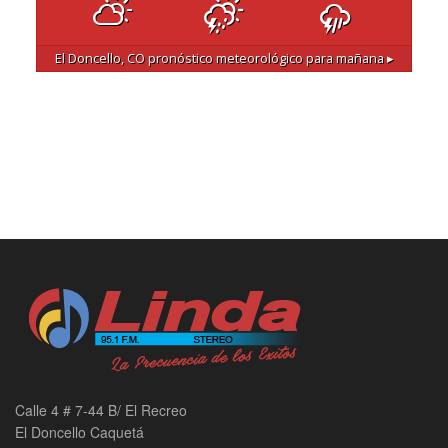
El Doncello, CO
pronóstico meteorológico para mañana ▸
Calle 4 # 7-44 B/ El Recreo
El Doncello Caquetá