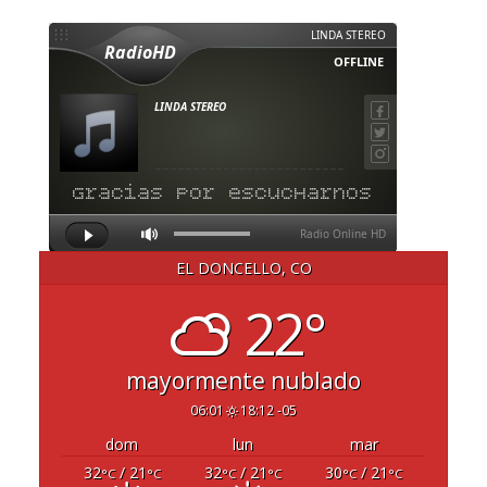
EL DONCELLO, CO
22°
mayormente nublado
06:01
18:12 -05
dom
lun
mar
32
/ 21
32
/ 21
30
/ 21
°C
°C
°C
°C
°C
°C