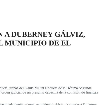
N A DUBERNEY GÁLVIZ,
 MUNICIPIO DE EL
 Caquetá, tropas del Gaula Militar Caquetá de la Décima Segunda
 orden judicial de un presunto cabecilla de la comisión de finanzas
 aproximadamente un mes, permitiendo ubicar y capturar a Duberney