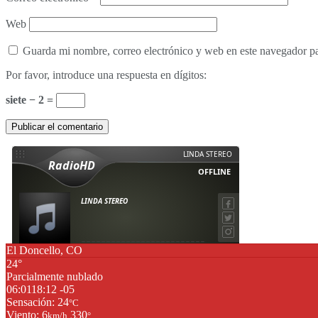
Web
Guarda mi nombre, correo electrónico y web en este navegador p
Por favor, introduce una respuesta en dígitos:
siete − 2 =
El Doncello, CO
24°
Parcialmente nublado
06:01
18:12 -05
Sensación: 24
°C
Viento: 6
330
km/h
°