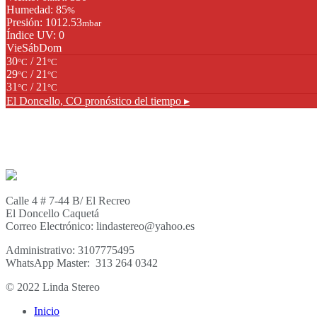
Humedad: 85
%
Presión: 1012.53
mbar
Índice UV: 0
Vie
Sáb
Dom
30
/ 21
°C
°C
29
/ 21
°C
°C
31
/ 21
°C
°C
El Doncello, CO
pronóstico del tiempo ▸
Calle 4 # 7-44 B/ El Recreo
El Doncello Caquetá
Correo Electrónico: lindastereo@yahoo.es
Administrativo: 3107775495
WhatsApp Master: 313 264 0342
© 2022 Linda Stereo
Inicio