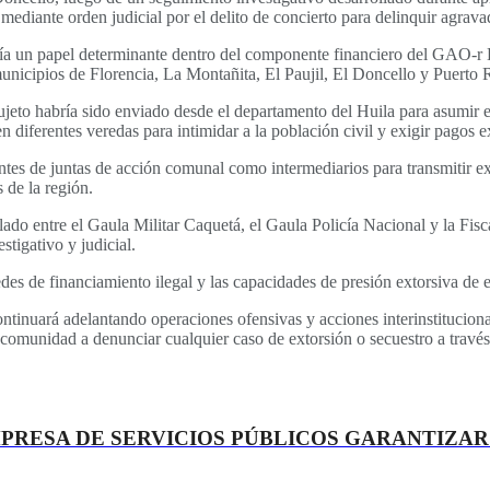
ediante orden judicial por el delito de concierto para delinquir agrava
dría un papel determinante dentro del componente financiero del GAO-r
municipios de Florencia, La Montañita, El Paujil, El Doncello y Puerto 
ujeto habría sido enviado desde el departamento del Huila para asumir el
diferentes veredas para intimidar a la población civil y exigir pagos e
ntes de juntas de acción comunal como intermediarios para transmitir e
 de la región.
culado entre el Gaula Militar Caquetá, el Gaula Policía Nacional y la Fis
tigativo y judicial.
edes de financiamiento ilegal y las capacidades de presión extorsiva de 
inuará adelantando operaciones ofensivas y acciones interinstitucionale
 comunidad a denunciar cualquier caso de extorsión o secuestro a través 
PRESA DE SERVICIOS PÚBLICOS GARANTIZAR