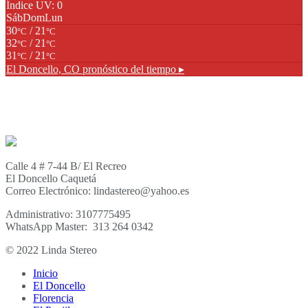
Índice UV: 0
Sáb
Dom
Lun
30
/ 21
°C
°C
32
/ 21
°C
°C
31
/ 21
°C
°C
El Doncello, CO
pronóstico del tiempo ▸
Calle 4 # 7-44 B/ El Recreo
El Doncello Caquetá
Correo Electrónico: lindastereo@yahoo.es
Administrativo: 3107775495
WhatsApp Master: 313 264 0342
© 2022 Linda Stereo
Inicio
El Doncello
Florencia