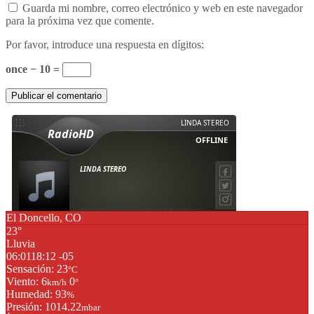
Guarda mi nombre, correo electrónico y web en este navegador
para la próxima vez que comente.
Por favor, introduce una respuesta en dígitos:
once − 10 =
El Doncello, CO
23°
Lluvia
06:01
18:12 -05
Sensación: 23
°C
Viento: 6
0
km/h
°
Humedad: 93
%
Presión: 1014.22
mbar