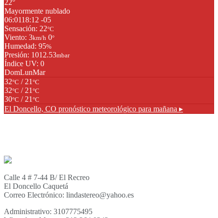
22°
Mayormente nublado
06:01
18:12 -05
Sensación: 22
°C
Viento: 3
0
km/h
°
Humedad: 95
%
Presión: 1012.53
mbar
Índice UV: 0
Dom
Lun
Mar
32
/ 21
°C
°C
32
/ 21
°C
°C
30
/ 21
°C
°C
El Doncello, CO
pronóstico meteorológico para mañana ▸
Calle 4 # 7-44 B/ El Recreo
El Doncello Caquetá
Correo Electrónico: lindastereo@yahoo.es
Administrativo: 3107775495