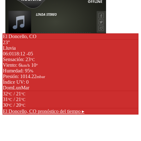
El Doncello, CO
23°
Lluvia
06:01
18:12 -05
Sensación: 23
°C
Viento: 6
10
km/h
°
Humedad: 95
%
Presión: 1014.22
mbar
Índice UV: 0
Dom
Lun
Mar
32
/ 21
°C
°C
31
/ 21
°C
°C
30
/ 20
°C
°C
El Doncello, CO
pronóstico del tiempo ▸