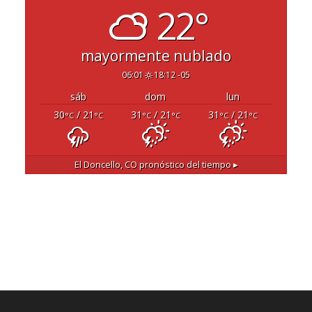
22°
mayormente nublado
06:01
18:12 -05
sáb
dom
lun
30
/ 21
31
/ 21
31
/ 21
°C
°C
°C
°C
°C
°C
El Doncello, CO
pronóstico del tiempo ▸