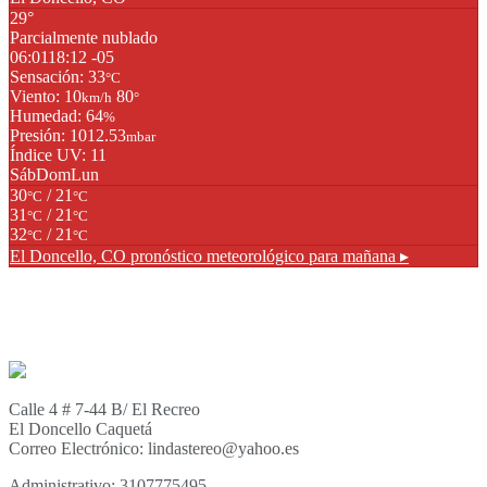
29°
Parcialmente nublado
06:01
18:12 -05
Sensación: 33
°C
Viento: 10
80
km/h
°
Humedad: 64
%
Presión: 1012.53
mbar
Índice UV: 11
Sáb
Dom
Lun
30
/ 21
°C
°C
31
/ 21
°C
°C
32
/ 21
°C
°C
El Doncello, CO
pronóstico meteorológico para mañana ▸
Calle 4 # 7-44 B/ El Recreo
El Doncello Caquetá
Correo Electrónico: lindastereo@yahoo.es
Administrativo: 3107775495