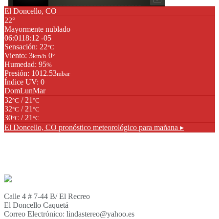
El Doncello, CO
22°
Mayormente nublado
06:01
18:12 -05
Sensación: 22
°C
Viento: 3
0
km/h
°
Humedad: 95
%
Presión: 1012.53
mbar
Índice UV: 0
Dom
Lun
Mar
32
/ 21
°C
°C
32
/ 21
°C
°C
30
/ 21
°C
°C
El Doncello, CO
pronóstico meteorológico para mañana ▸
Calle 4 # 7-44 B/ El Recreo
El Doncello Caquetá
Correo Electrónico: lindastereo@yahoo.es