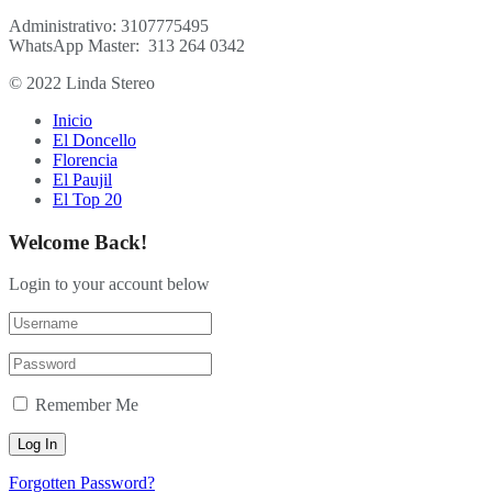
Administrativo: 3107775495
WhatsApp Master: 313 264 0342
© 2022 Linda Stereo
Inicio
El Doncello
Florencia
El Paujil
El Top 20
Welcome Back!
Login to your account below
Remember Me
Forgotten Password?