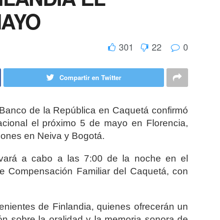
MAYO
301
22
0
Compartir en Twitter
Banco de la República
en Caquetá confirmó
rnacional el próximo 5 de mayo en
Florencia
,
ciones en
Neiva
y
Bogotá
.
evará a cabo a las 7:00 de la noche en el
e Compensación Familiar del Caquetá
, con
venientes de
Finlandia
, quienes ofrecerán un
ón sobre la oralidad y la memoria sonora de