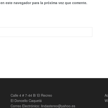
 en este navegador para la próxima vez que comente.
Calle 4 # 7-44 B/ El Recreo
Ad
El Doncello Caquetá
W
Correo Electrónico: lindastereo@yahoo.es