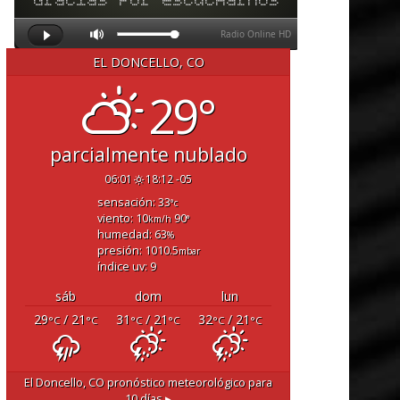
EL DONCELLO, CO
29°
parcialmente nublado
06:01
18:12 -05
sensación: 33
°c
viento: 10
90
km/h
°
humedad: 63
%
presión: 1010.5
mbar
índice uv: 9
sáb
dom
lun
29
/ 21
31
/ 21
32
/ 21
°C
°C
°C
°C
°C
°C
El Doncello, CO
pronóstico meteorológico para
10 días ▸