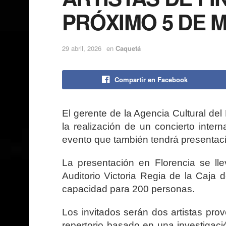
PRÓXIMO 5 DE 
29 abril, 2026
en
Caquetá
Compartir en Facebook
El gerente de la Agencia Cultural del
la realización de un concierto inte
evento que también tendrá presenta
La presentación en Florencia se ll
Auditorio Victoria Regia de la
Caja d
capacidad para 200 personas.
Los invitados serán dos artistas pro
repertorio basado en una investigaci