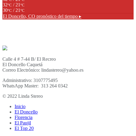
32
/ 21
°C
°C
30
/ 21
°C
°C
El Doncello, CO
pronóstico del tiempo ▸
Calle 4 # 7-44 B/ El Recreo
El Doncello Caquetá
Correo Electrónico: lindastereo@yahoo.es
Administrativo: 3107775495
WhatsApp Master: 313 264 0342
© 2022 Linda Stereo
Inicio
El Doncello
Florencia
El Paujil
El Top 20