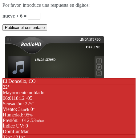
Por favor, introduce una respuesta en dígitos:
nueve + 6 =
El Doncello, CO
22°
Mayormente nublado
06:01
18:12 -05
Sensación: 22
°C
Viento: 3
0
km/h
°
Humedad: 95
%
Presión: 1012.53
mbar
Índice UV: 0
Dom
Lun
Mar
32
/ 21
°C
°C