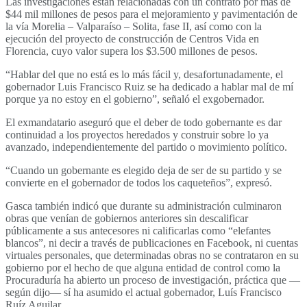
Las investigaciones están relacionadas con un contrato por más de
$44 mil millones de pesos para el mejoramiento y pavimentación de
la vía Morelia – Valparaíso – Solita, fase II, así como con la
ejecución del proyecto de construcción de Centros Vida en
Florencia, cuyo valor supera los $3.500 millones de pesos.
“Hablar del que no está es lo más fácil y, desafortunadamente, el
gobernador Luis Francisco Ruiz se ha dedicado a hablar mal de mí
porque ya no estoy en el gobierno”, señaló el exgobernador.
El exmandatario aseguró que el deber de todo gobernante es dar
continuidad a los proyectos heredados y construir sobre lo ya
avanzado, independientemente del partido o movimiento político.
“Cuando un gobernante es elegido deja de ser de su partido y se
convierte en el gobernador de todos los caqueteños”, expresó.
Gasca también indicó que durante su administración culminaron
obras que venían de gobiernos anteriores sin descalificar
públicamente a sus antecesores ni calificarlas como “elefantes
blancos”, ni decir a través de publicaciones en Facebook, ni cuentas
virtuales personales, que determinadas obras no se contrataron en su
gobierno por el hecho de que alguna entidad de control como la
Procuraduría ha abierto un proceso de investigación, práctica que —
según dijo— sí ha asumido el actual gobernador, Luís Francisco
Ruíz Aguilar.