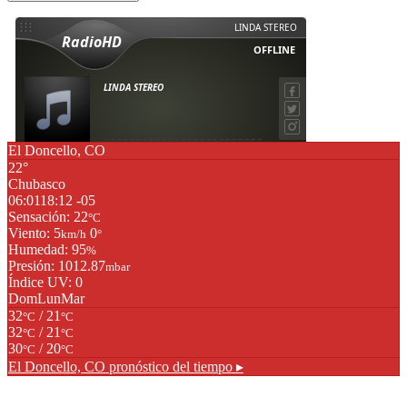
El Doncello, CO
22°
Chubasco
06:01
18:12 -05
Sensación: 22
°C
Viento: 5
0
km/h
°
Humedad: 95
%
Presión: 1012.87
mbar
Índice UV: 0
Dom
Lun
Mar
32
/ 21
°C
°C
32
/ 21
°C
°C
30
/ 20
°C
°C
El Doncello, CO
pronóstico del tiempo ▸