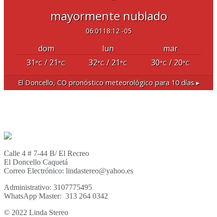
mayormente nublado
06:01
18:12 -05
dom
lun
mar
31
/ 21
32
/ 21
30
/ 20
°C
°C
°C
°C
°C
°C
El Doncello, CO
pronóstico meteorológico para 10 días ▸
Calle 4 # 7-44 B/ El Recreo
El Doncello Caquetá
Correo Electrónico: lindastereo@yahoo.es
Administrativo: 3107775495
WhatsApp Master: 313 264 0342
© 2022 Linda Stereo