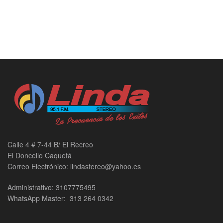
Calle 4 # 7-44 B/ El Recreo
El Doncello Caquetá
Correo Electrónico: lindastereo@yahoo.es
Administrativo: 3107775495
WhatsApp Master: 313 264 0342