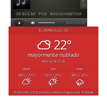
EL DONCELLO, CO
22°
mayormente nublado
06:01
18:12 -05
dom
lun
mar
32
/ 21
32
/ 21
30
/ 21
°C
°C
°C
°C
°C
°C
El Doncello, CO
pronóstico meteorológico para 10 días ▸