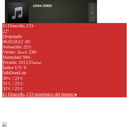
El Doncello, CO
22°
Despejado
06:01
18:12 -05
Sensación: 22
°C
Viento: 3
330
km/h
°
Humedad: 94
%
Presión: 1013.55
mbar
Índice UV: 0
Sáb
Dom
Lun
30
/ 21
°C
°C
31
/ 21
°C
°C
32
/ 21
°C
°C
El Doncello, CO
pronóstico del tiempo ▸