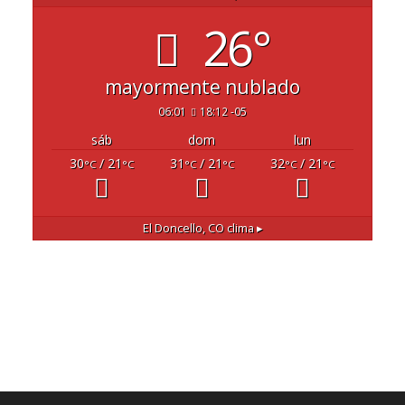
26°
mayormente nublado
06:01
18:12 -05
sáb
dom
lun
30
/ 21
31
/ 21
32
/ 21
°C
°C
°C
°C
°C
°C
El Doncello, CO
clima ▸