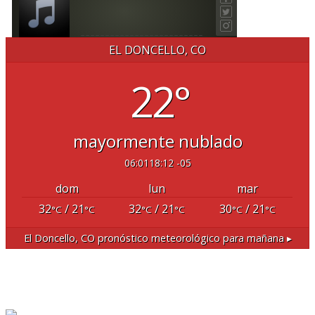
EL DONCELLO, CO
22°
mayormente nublado
06:01
18:12 -05
dom
lun
mar
32
/ 21
32
/ 21
30
/ 21
°C
°C
°C
°C
°C
°C
El Doncello, CO
pronóstico meteorológico para mañana ▸