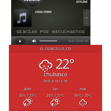
EL DONCELLO, CO
22°
chubasco
06:01
18:12 -05
dom
lun
mar
32
/ 21
32
/ 21
30
/ 20
°C
°C
°C
°C
°C
°C