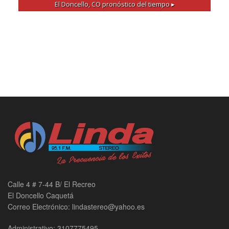
El Doncello, CO
pronóstico del tiempo ▸
Calle 4 # 7-44 B/ El Recreo
El Doncello Caquetá
Correo Electrónico: lindastereo@yahoo.es
Administrativo: 3107775495