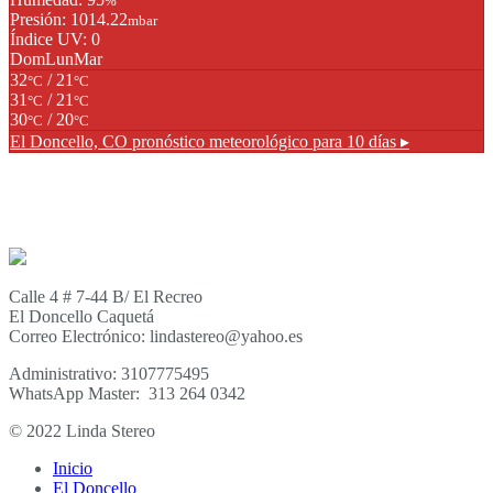
%
Presión: 1014.22
mbar
Índice UV: 0
Dom
Lun
Mar
32
/ 21
°C
°C
31
/ 21
°C
°C
30
/ 20
°C
°C
El Doncello, CO
pronóstico meteorológico para 10 días ▸
Calle 4 # 7-44 B/ El Recreo
El Doncello Caquetá
Correo Electrónico: lindastereo@yahoo.es
Administrativo: 3107775495
WhatsApp Master: 313 264 0342
© 2022 Linda Stereo
Inicio
El Doncello