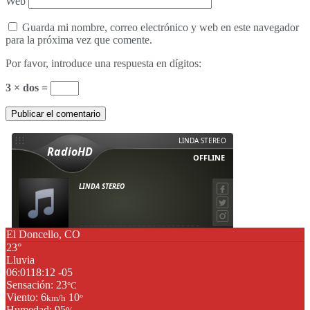
Web
Guarda mi nombre, correo electrónico y web en este navegador
para la próxima vez que comente.
Por favor, introduce una respuesta en dígitos:
3 × dos =
El Doncello, CO
23°
Lluvia
06:01
18:12 -05
Sensación: 23
°C
Viento: 6
10
km/h
°
Humedad: 95