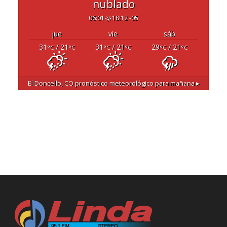
nublado
06:01
18:12 -05
jue
vie
sáb
31
/ 21
31
/ 21
29
/ 21
°C
°C
°C
°C
°C
°C
El Doncello, CO
pronóstico meteorológico para mañana ▸