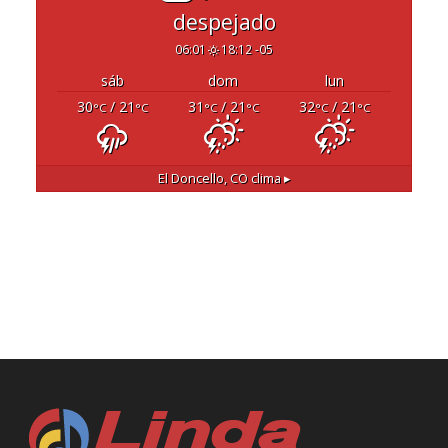
despejado
06:01
18:12 -05
sáb
dom
lun
30
/ 21
31
/ 21
32
/ 21
°C
°C
°C
°C
°C
°C
El Doncello, CO
clima ▸