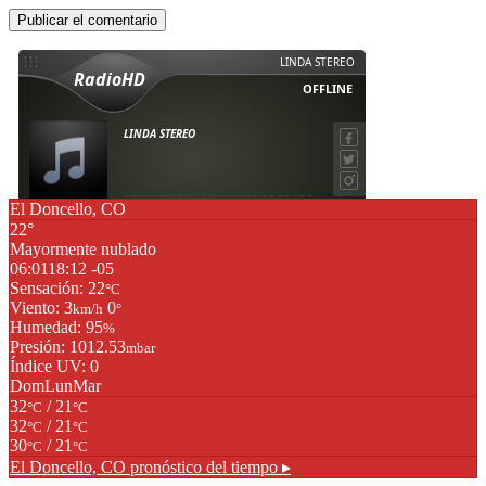
El Doncello, CO
22°
Mayormente nublado
06:01
18:12 -05
Sensación: 22
°C
Viento: 3
0
km/h
°
Humedad: 95
%
Presión: 1012.53
mbar
Índice UV: 0
Dom
Lun
Mar
32
/ 21
°C
°C
32
/ 21
°C
°C
30
/ 21
°C
°C
El Doncello, CO
pronóstico del tiempo ▸