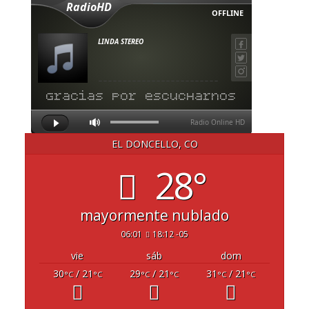
EL DONCELLO, CO
28°
mayormente nublado
06:01
18:12 -05
vie
sáb
dom
30
/ 21
29
/ 21
31
/ 21
°C
°C
°C
°C
°C
°C