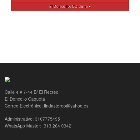
El Doncello, CO
clima ▸
Calle 4 # 7-44 B/ El Recreo
El Doncello Caquetá
Correo Electrónico: lindastereo@yahoo.es
Administrativo: 3107775495
WhatsApp Master: 313 264 0342