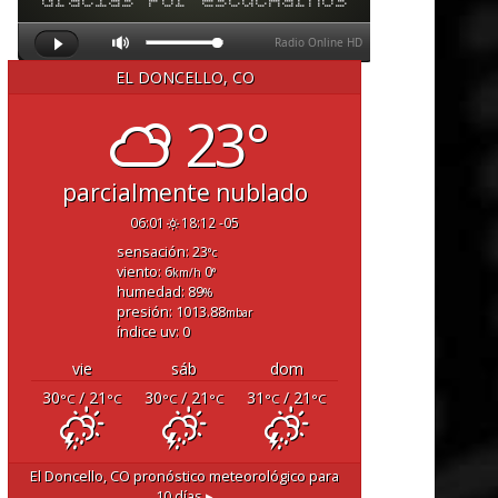
EL DONCELLO, CO
23°
parcialmente nublado
06:01
18:12 -05
sensación: 23
°c
viento: 6
0
km/h
°
humedad: 89
%
presión: 1013.88
mbar
índice uv: 0
vie
sáb
dom
30
/ 21
30
/ 21
31
/ 21
°C
°C
°C
°C
°C
°C
El Doncello, CO
pronóstico meteorológico para
10 días ▸