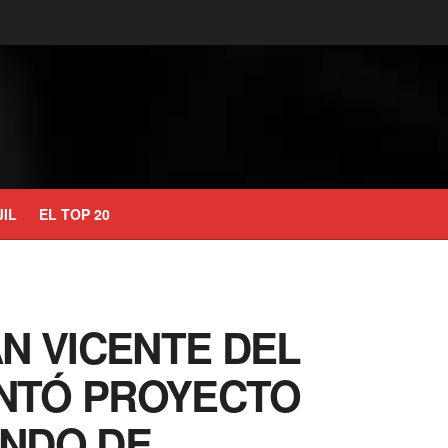
JIL
EL TOP 20
N VICENTE DEL
NTÓ PROYECTO
ONDO DE