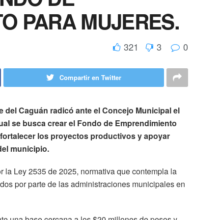
O PARA MUJERES.
321
3
0
Compartir en Twitter
e del Caguán radicó ante el Concejo Municipal el
cual se busca crear el Fondo de Emprendimiento
a fortalecer los proyectos productivos y apoyar
el municipio.
r la Ley 2535 de 2025, normativa que contempla la
ndos por parte de las administraciones municipales en
nte una base cercana a los $20 millones de pesos y