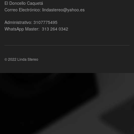
El Doncello Caquetá
Correo Electrónico: lindastereo@yahoo.es
Administrativo: 3107775495
WhatsApp Master: 313 264 0342
© 2022 Linda Stereo