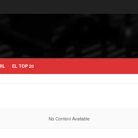
JIL
EL TOP 20
No Content Available