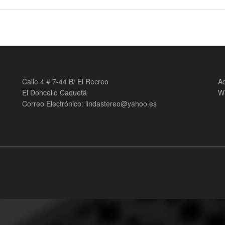
Calle 4 # 7-44 B/ El Recreo
Ad
El Doncello Caquetá
W
Correo Electrónico: lindastereo@yahoo.es