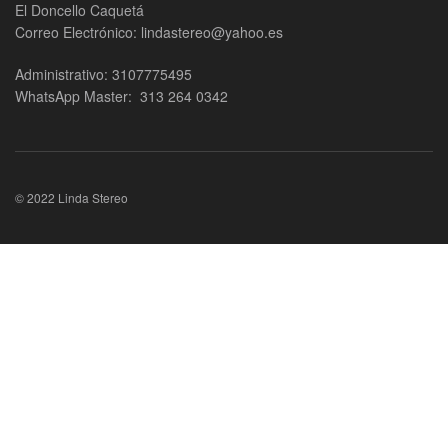
El Doncello Caquetá
Correo Electrónico: lindastereo@yahoo.es
Administrativo: 3107775495
WhatsApp Master: 313 264 0342
© 2022 Linda Stereo